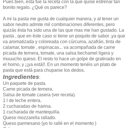
Pues bien, esta fue la receta con la que quise estrenar tan
bonito regalo. ¿Qué os parece?
A mi la pasta me gusta de cualquier manera, y al tener un
sabor neutro admite mil combinaciones diferentes, pero
quizás ésta ha sido una de las que mas me han gustado. La
pasta , que en éste caso si tiene un poquito de sabor ,ya que
va aromatizada y coloreada con cúrcuma, azafrán, tinta de
calamar, tomate , espinacas... va acompañada de carne
picada de ternera, tomate, una salsa bechamel ligera y
muuucho queso. El resto lo hace un golpe de gratinado en
el horno, y ¡¡ya está!!. En un momento tenéis un plato de
pasta que está para chuparse los dedos.
Ingredientes
:
Un paquete de pasta.
Carne picada de ternera.
Salsa de tomate casera (ver receta).
1 l de leche entera.
2 cucharadas de harina.
1 cucharada de mantequilla.
Queso mozzarella rallado.
Queso parmesano (yo lo rallé en el momento )