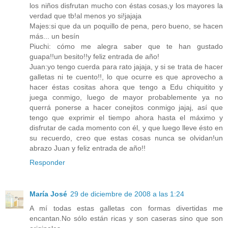
los niños disfrutan mucho con éstas cosas,y los mayores la
verdad que tb!al menos yo si!jajaja
Majes:si que da un poquillo de pena, pero bueno, se hacen
más... un besín
Piuchi: cómo me alegra saber que te han gustado
guapa!!un besito!!y feliz entrada de año!
Juan:yo tengo cuerda para rato jajaja, y si se trata de hacer
galletas ni te cuento!!, lo que ocurre es que aprovecho a
hacer éstas cositas ahora que tengo a Edu chiquitito y
juega conmigo, luego de mayor probablemente ya no
querrá ponerse a hacer conejitos conmigo jajaj, así que
tengo que exprimir el tiempo ahora hasta el máximo y
disfrutar de cada momento con él, y que luego lleve ésto en
su recuerdo, creo que estas cosas nunca se olvidan!un
abrazo Juan y feliz entrada de año!!
Responder
María José
29 de diciembre de 2008 a las 1:24
A mí todas estas galletas con formas divertidas me
encantan.No sólo están ricas y son caseras sino que son