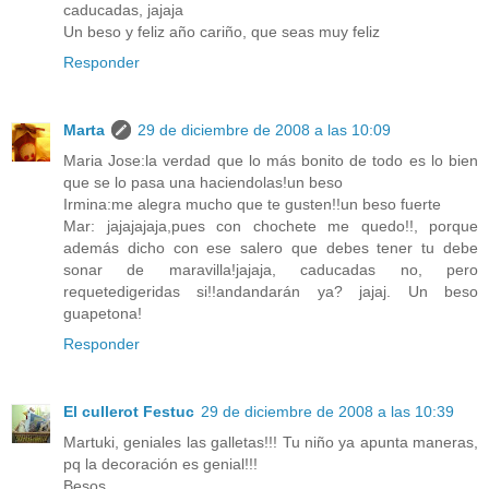
caducadas, jajaja
Un beso y feliz año cariño, que seas muy feliz
Responder
Marta
29 de diciembre de 2008 a las 10:09
Maria Jose:la verdad que lo más bonito de todo es lo bien
que se lo pasa una haciendolas!un beso
Irmina:me alegra mucho que te gusten!!un beso fuerte
Mar: jajajajaja,pues con chochete me quedo!!, porque
además dicho con ese salero que debes tener tu debe
sonar de maravilla!jajaja, caducadas no, pero
requetedigeridas si!!andandarán ya? jajaj. Un beso
guapetona!
Responder
El cullerot Festuc
29 de diciembre de 2008 a las 10:39
Martuki, geniales las galletas!!! Tu niño ya apunta maneras,
pq la decoración es genial!!!
Besos,