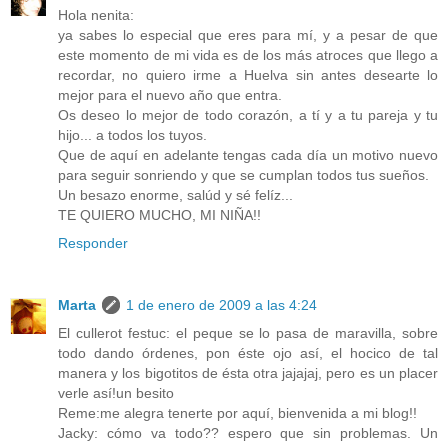
Hola nenita:
ya sabes lo especial que eres para mí, y a pesar de que
este momento de mi vida es de los más atroces que llego a
recordar, no quiero irme a Huelva sin antes desearte lo
mejor para el nuevo año que entra.
Os deseo lo mejor de todo corazón, a tí y a tu pareja y tu
hijo... a todos los tuyos.
Que de aquí en adelante tengas cada día un motivo nuevo
para seguir sonriendo y que se cumplan todos tus sueños.
Un besazo enorme, salúd y sé felíz...
TE QUIERO MUCHO, MI NIÑA!!
Responder
Marta
1 de enero de 2009 a las 4:24
El cullerot festuc: el peque se lo pasa de maravilla, sobre
todo dando órdenes, pon éste ojo así, el hocico de tal
manera y los bigotitos de ésta otra jajajaj, pero es un placer
verle así!un besito
Reme:me alegra tenerte por aquí, bienvenida a mi blog!!
Jacky: cómo va todo?? espero que sin problemas. Un