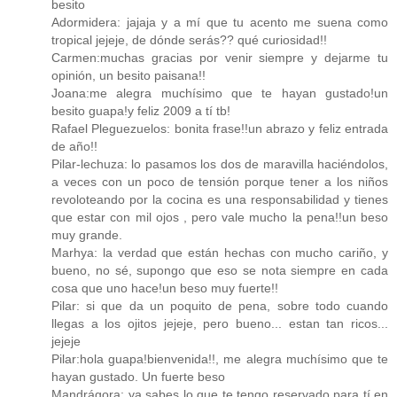
besito
Adormidera: jajaja y a mí que tu acento me suena como
tropical jejeje, de dónde serás?? qué curiosidad!!
Carmen:muchas gracias por venir siempre y dejarme tu
opinión, un besito paisana!!
Joana:me alegra muchísimo que te hayan gustado!un
besito guapa!y feliz 2009 a tí tb!
Rafael Pleguezuelos: bonita frase!!un abrazo y feliz entrada
de año!!
Pilar-lechuza: lo pasamos los dos de maravilla haciéndolos,
a veces con un poco de tensión porque tener a los niños
revoloteando por la cocina es una responsabilidad y tienes
que estar con mil ojos , pero vale mucho la pena!!un beso
muy grande.
Marhya: la verdad que están hechas con mucho cariño, y
bueno, no sé, supongo que eso se nota siempre en cada
cosa que uno hace!un beso muy fuerte!!
Pilar: si que da un poquito de pena, sobre todo cuando
llegas a los ojitos jejeje, pero bueno... estan tan ricos...
jejeje
Pilar:hola guapa!bienvenida!!, me alegra muchísimo que te
hayan gustado. Un fuerte beso
Mandrágora: ya sabes lo que te tengo reservado para tí en