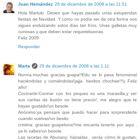
Juan Hernández
28 de diciembre de 2008 a las 11:51
Hola Martuki. Deseo que hayas pasado unas estupendas
fiestas de Navidad. Y como no podía ser de otra forma nos
sigues endulzando estos días tan fríos. Unas galletas muy
curiosas y que deben estar requetebuenas.
Feliz 2009
Responder
Marta
29 de diciembre de 2008 a las 1:11
Norma:muchas gracias guapa!!Edu se lo pasa fenomenal
haciéndolas y comiéndolas!jajja. besitos chochee!!!y Feliz
año!
Cocinarte:Cocinar con los peques es una maravilla,y ver
sus caritas de ilusión no tiene precio!, me alegro que te
hayan gustado!un besote
Anónimo:ya pensaré que puedo hacer para sorprenderte
cuando vuelvas!un besito
cristina: gracias guapetona!!me encanta tenerte por aqui ,
ya lo sabes!un besote
Las recetas de Abunany: házselas , verás cómo le gustan,